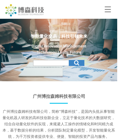
T
o
g
g
l
智能量化交易，科技引领未来
e
n
Digital Innovation Management
a
Technology Leads Future
v
i
g
a
t
i
o
广州博拉森姆科技有限公司
n
广州博拉森姆科技有限公司，简称“博森科技”，是国内头批从事智能
量化机器人研发的高科技创新企业，立足于量化技术的大数据研究，
结合自动量化软件的实现，来规避人工操作的情绪化和时间精力成
本，基于数据分析的结果，分析团队制定量化模型，开发智能量化系
统，为千万投资者提供专业、便捷、智能的投资产品与服务。