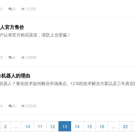
0
0
11392
器人官方售价
户认准官方购买渠道，谨防上当受骗！
0
0
15909
R机器人的理由
能机器人？量化技术如何解决市场痛点、CCR的技术解决方案以及三年真
0
0
13343
2
...
10
11
12
13
14
15
16
...
22