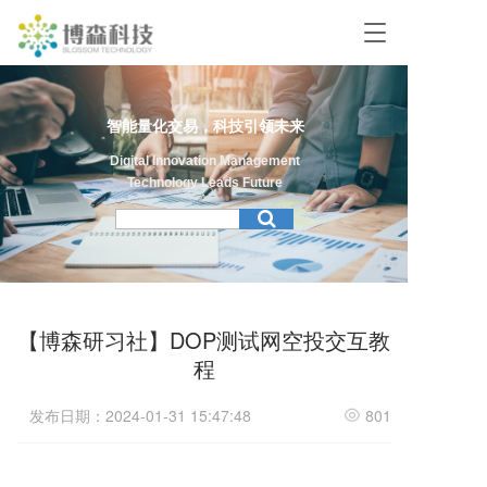
T
o
g
g
l
智能量化交易，科技引领未来
e
n
Digital Innovation Management
a
Technology Leads Future
v
i
g
a
t
i
【博森研习社】DOP测试网空投交互教
o
n
程
发布日期：2024-01-31 15:47:48
801