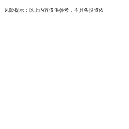
风险提示：以上内容仅供参考，不具备投资依
据，请树立正确的投资理念，务必提高风险意
识。
上一篇 :
万亿级人类金融科技革命RWA，是如何崛起？
下一篇 :
专业量化系统 VS 个人量化工具