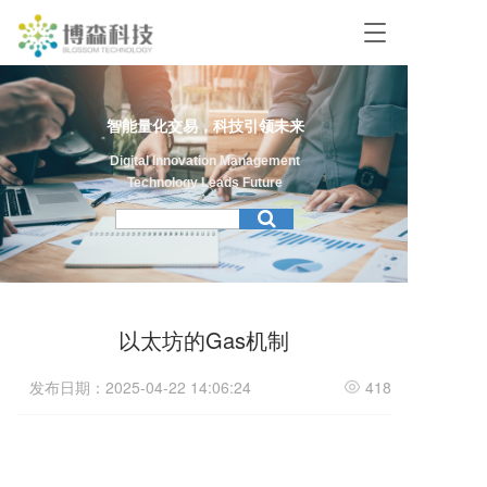
T
o
g
g
l
智能量化交易，科技引领未来
e
n
Digital Innovation Management
a
Technology Leads Future
v
i
g
a
t
i
以太坊的Gas机制
o
n
发布日期：2025-04-22 14:06:24
418