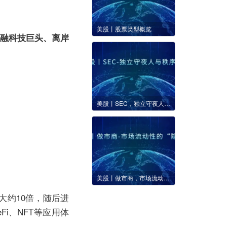
美股丨股票类型概览
冰、金融科技巨头、离岸
美股丨SEC，独立守夜人与秩序守护者
美股丨做市商，市场流动性的“隐形引擎”
规模扩大约10倍，随后进
i、NFT等应用体