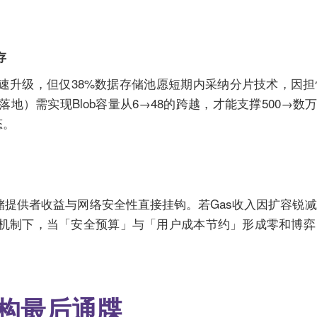
存
快速升级，但仅38%数据存储池愿短期内采纳分片技术，因
4落地）需实现Blob容量从6→48的跨越，才能支撑500→数万
态。
储提供者收益与网络安全性直接挂钩。若Gas收入因扩容锐
OS机制下，当「安全预算」与「用户成本节约」形成零和博
构最后通牒