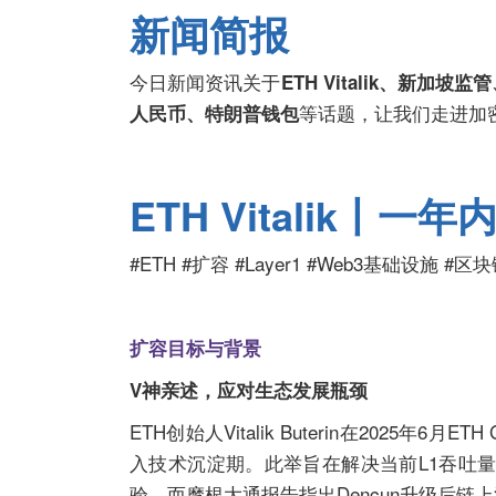
新闻简报
今日新闻资讯关于
ETH Vitalik、新加
等话题，让我们走进加
人民币、特朗普钱包
ETH Vitalik丨
#ETH #扩容 #Layer1 #Web3基础设施 #
扩容目标与背景
V神亲述，应对生态发展瓶颈
ETH创始人Vitalik Buterin在2025年
入技术沉淀期。此举旨在解决当前L1吞吐量仅
验，而摩根大通报告指出Dencun升级后链