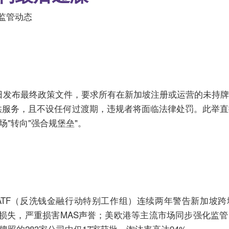
3监管动态
月30日发布最终政策文件，要求所有在新加坡注册或运营的未持
户提供服务，且不设任何过渡期，违规者将面临法律处罚。此举直
"转向"强合规堡垒"。
FATF（反洗钱金融行动特别工作组）连续两年警告新加坡
雷致投资者损失，严重损害MAS声誉；美欧港等主流市场同步强化
P牌照的283家公司中仅17家获批，淘汰率高达94%。