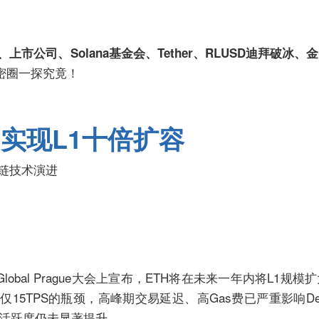
坡监管、上市公司、Solana基金会、Tether、RLUSD迪拜破
密圈一探究竟！
一年内实现L1十倍扩容
区块链技术演进
6月ETH Global Prague大会上宣布，ETH将在未来一年内将L1
15TPS的瓶颈，高峰期交易延迟、高Gas费已严重影响DeF
上活跃度仍未显著提升。