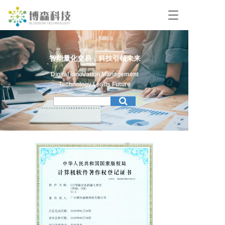
T
o
g
g
l
智能量化交易，科技引领未来
e
n
Digital Innovation Management
a
Technology Leads Future
v
i
g
a
t
i
o
n