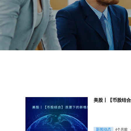
美股丨【币股结
新闻动态
4个月前