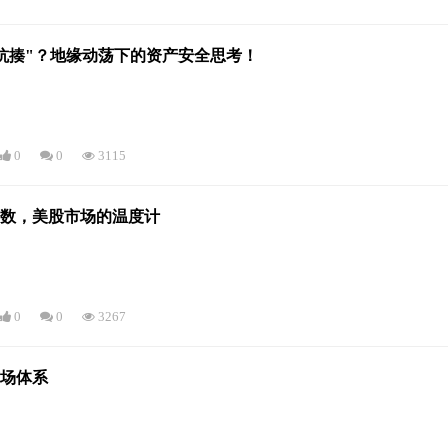
"抗揍"？地缘动荡下的资产安全思考！
0
0
3115
指数，美股市场的温度计
0
0
3267
市场体系