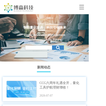
T
o
g
g
l
智能量化交易，科技引领未来
e
n
Digital Innovation Management
a
Technology Leads Future
v
i
g
a
t
新闻动态
i
o
n
CCG六周年礼遇全开，量化
工具护航理财增收！
2026-07-07