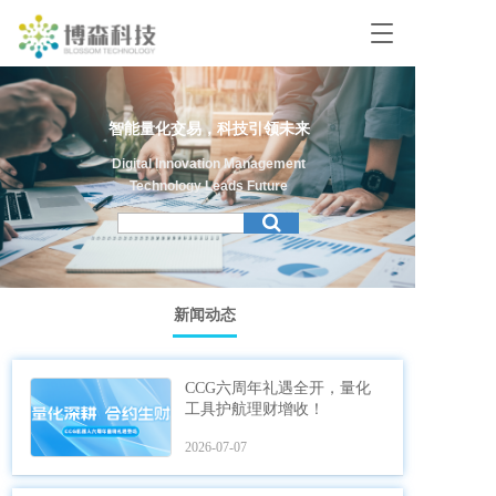
T
o
g
g
l
智能量化交易，科技引领未来
e
n
Digital Innovation Management
a
Technology Leads Future
v
i
g
a
t
新闻动态
i
o
n
CCG六周年礼遇全开，量化
工具护航理财增收！
2026-07-07